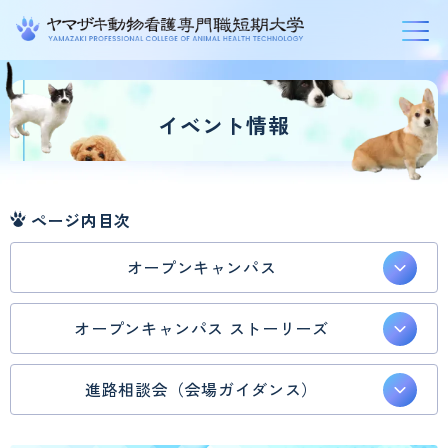
グ
本
ロ
フ
ロ
文
ー
ッ
イベント情報
ー
へ
カ
タ
バ
ル
ー
ル
ナ
へ
ページ内目次
ナ
ビ
ビ
ゲ
オープンキャンパス
ゲ
ー
ー
シ
オープンキャンパス ストーリーズ
シ
ョ
ョ
ン
進路相談会（会場ガイダンス）
ン
へ
へ