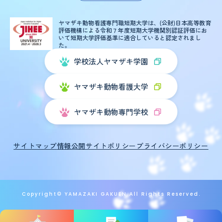
ヤマザキ動物看護専門職短期大学は、(公財)日本高等教育
評価機構による
令和７年度短期大学機関別認証評価にお
いて短期大学評価基準に適合していると認定されまし
た。
学校法人ヤマザキ学園
ヤマザキ動物看護大学
ヤマザキ動物専門学校
サイトマップ
情報公開
サイトポリシー
プライバシーポリシー
Copyright© YAMAZAKI GAKUEN All Rights Reserved.