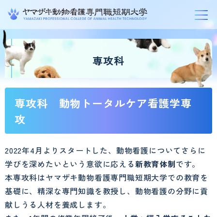
グ
本
フ
ロ
文
ッ
専攻科
ー
へ
タ
バ
ー
ル
へ
専攻科 動物トータルケア看護学専
ナ
攻
ビ
ゲ
2022年4月よりスタートした、動物看護についてさらに
ー
学びを深めたいという意欲に応える
新教育体制
です。
シ
本専攻科はヤマザキ動物看護専門職短期大学での教育を
ョ
基礎に、精深な専門知識を教授し、動物看護の分野に貢
ン
献しうる人材を養成します。
へ