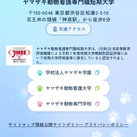
ヤマザキ動物看護専門職短期大学
〒150‑0046 東京都渋谷区松濤2‑3‑10
京王井の頭線「神泉駅」から徒歩8分
交通アクセス
ヤマザキ動物看護専門職短期大学は、(公財)日本高等教育
評価機構による
令和７年度短期大学機関別認証評価にお
いて短期大学評価基準に適合していると認定されまし
た。
学校法人ヤマザキ学園
ヤマザキ動物看護大学
ヤマザキ動物専門学校
サイトマップ
情報公開
サイトポリシー
プライバシーポリシー