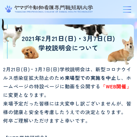
グ
本
ロ
フ
ロ
文
ー
ッ
2021年2月21日(日)・3月7日(日)
ー
へ
カ
タ
学校説明会について
バ
ル
ー
ル
ナ
へ
2月21日(日)・3月7日(日)学校説明会は、新型コロナウイ
ナ
ビ
ルス感染症拡大防止のため
来場型での実施を中止
し、ホ
ビ
ゲ
ームページの特設ページに動画を公開する
「WEB開催」
ゲ
ー
に変更となります。
ー
シ
来場予定だった皆様には大変申し訳ございませんが、皆
シ
ョ
様の健康と安全を考慮したうえでの決定となります。
ョ
ン
何卒ご理解いただけますと幸いです。
ン
へ
へ