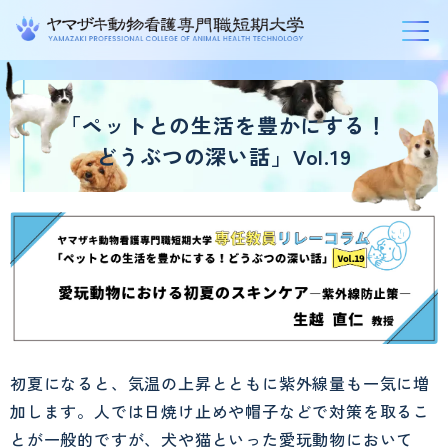
グ
本
ロ
フ
ロ
文
ー
ッ
「ペットとの生活を豊かにする！
ー
へ
カ
タ
どうぶつの深い話」Vol.19
バ
ル
ー
ル
ナ
へ
ナ
ビ
ビ
ゲ
ゲ
ー
ー
シ
シ
ョ
ョ
ン
初夏になると、気温の上昇とともに紫外線量も一気に増
ン
へ
加します。人では日焼け止めや帽子などで対策を取るこ
へ
とが一般的ですが、犬や猫といった愛玩動物において