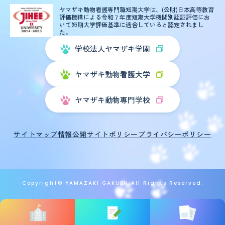
ヤマザキ動物看護専門職短期大学は、(公財)日本高等教育
評価機構による
令和７年度短期大学機関別認証評価にお
いて短期大学評価基準に適合していると認定されまし
た。
学校法人ヤマザキ学園
ヤマザキ動物看護大学
ヤマザキ動物専門学校
サイトマップ
情報公開
サイトポリシー
プライバシーポリシー
Copyright© YAMAZAKI GAKUEN All Rights Reserved.